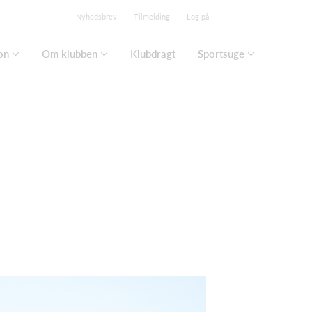
Nyhedsbrev
Tilmelding
Log på
on
Om klubben
Klubdragt
Sportsuge